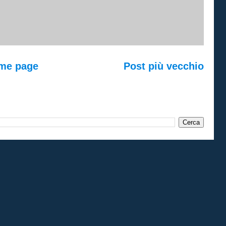
me page
Post più vecchio