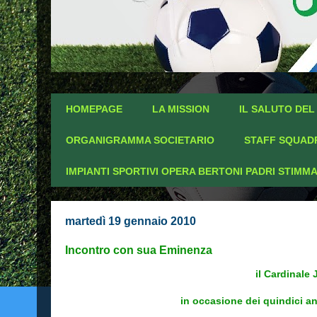
HOMEPAGE
LA MISSION
IL SALUTO DEL
ORGANIGRAMMA SOCIETARIO
STAFF SQUADR
IMPIANTI SPORTIVI OPERA BERTONI PADRI STIMMA
martedì 19 gennaio 2010
Incontro con sua Eminenza
il Cardinale
in occasione dei quindici an