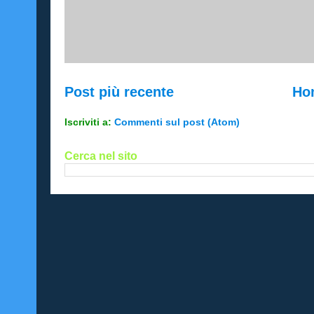
Post più recente
Ho
Iscriviti a:
Commenti sul post (Atom)
Cerca nel sito