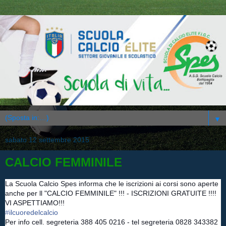
▼
sabato 12 settembre 2015
CALCIO FEMMINILE
La Scuola Calcio Spes informa che le iscrizioni ai corsi sono aperte
anche per ll "CALCIO FEMMINILE" !!! - ISCRIZIONI GRATUITE !!!!
VI ASPETTIAMO!!!
‪#‎
ilcuoredelcalcio‬
Per info cell. segreteria 388 405 0216 - tel segreteria 0828 343382