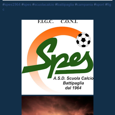
‪#‎
spes1964‬
‪#‎
spes‬
‪#‎
scuolacalcio‬
‪#‎
battipaglia‬
‪#‎
campania‬
‪#‎
sport‬
‪#‎
fig
c‬